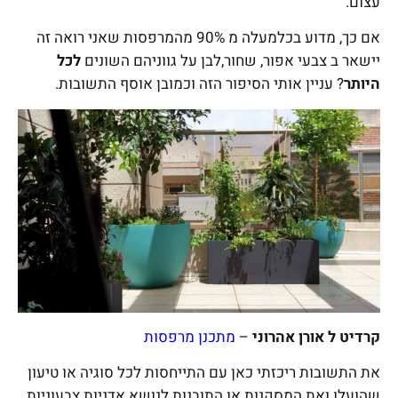
עצום.
אם כך, מדוע בכלמעלה מ 90% מהמרפסות שאני רואה זה
יישאר ב צבעי אפור, שחור,לבן על גווניהם השונים
לכל
היותר
? עניין אותי הסיפור הזה וכמובן אוסף התשובות.
קרדיט ל אורן אהרוני
–
מתכנן מרפסות
את התשובות ריכזתי כאן עם התייחסות לכל סוגיה או טיעון
שהועלו ואת המסקנות או התובנות לנושא אדניות צבעוניות