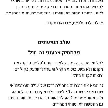
כשבחרתי את השם –
מרפסות מעוררות השראה
בישראל
לקבוצת המרפסות התכוונתי בדיוק לזה. לפתיחת חלון
לאפשרויות נוספות כמו שימוש באדניות צבעוניות במרפסת.
אכלתי לכם ת'ראס, אז בואו נתקדם.
שלב הטיעונים
פלסטיק צבעוני זה 'זול'
לחלוטין מובנת האמירה, לאורך שנים 'פלסטיק' קנה את
מקומו ולא מעט בזכות הקהל הישראלי שזעק בקול רם
"רוצים לקנות בזול".
זה הביא את היצרנים בתחילת דרכו של 'עולם העציצים' אי
שם באמצע שנות ה 80 ליצור פלסטיקים נחותים למראה
ולשימוש. אמה מה? העולם השתנה, הדרישות השתנו ועמן
גם האפשרויות וטווחי המחירים.