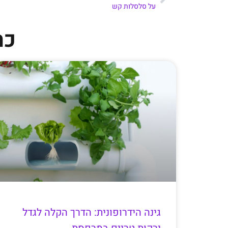
על סלסלות קש
כת
גינה הידרופונית: הדרך הקלה לגדל