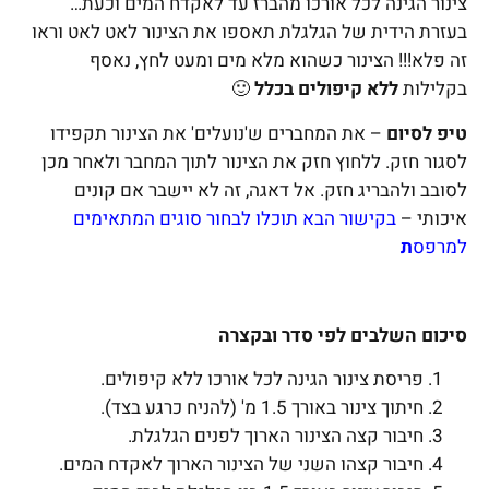
צינור הגינה לכל אורכו מהברז עד לאקדח המים וכעת…
בעזרת הידית של הגלגלת תאספו את הצינור לאט לאט וראו
זה פלא!!! הצינור כשהוא מלא מים ומעט לחץ, נאסף
בקלילות
ללא קיפולים בכלל
🙂
טיפ לסיום
– את המחברים ש'נועלים' את הצינור תקפידו
לסגור חזק. ללחוץ חזק את הצינור לתוך המחבר ולאחר מכן
לסובב ולהבריג חזק. אל דאגה, זה לא יישבר אם קונים
איכותי –
בקישור הבא תוכלו לבחור סוגים המתאימים
למרפס
ת
סיכום השלבים לפי סדר ובקצרה
פריסת צינור הגינה לכל אורכו ללא קיפולים.
חיתוך צינור באורך 1.5 מ' (להניח כרגע בצד).
חיבור קצה הצינור הארוך לפנים הגלגלת.
חיבור קצהו השני של הצינור הארוך לאקדח המים.