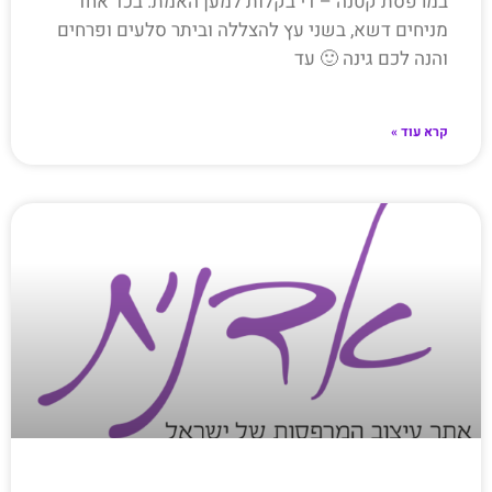
במרפסת קטנה – די בקלות למען האמת. בכד אחד
מניחים דשא, בשני עץ להצללה וביתר סלעים ופרחים
והנה לכם גינה 🙂 עד
קרא עוד »