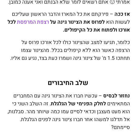
אמרתי 🙂 אתם רשאים לומר שלא הבנתם ואני אענה כמובן.
אז ככה
– פירקתם את כל המארז והדבר הראשון שעליכם
לעשות הוא
לפרוס את הצינור גינה על
רצפת המרפסת
לכל
אורכו ולפתוח את כל הקיפולים.
כלומר, תגיעו למצב שהצינור כולו לכל אורכו פרוס על
הרצפה כאשר הוא ללא קיפולים בכלל. מהצינור עצמו
תחתכו 1.5 מ' של צינור גינה ושמרו כעת בצד, נגיע גם אליו.
שלב החיבורים
נחזור לבסיס
– עכשיו חברו את הצינור גינה עם המחברים
המתאימים
לחלק הפנימי של הגלגלת
. זה השלב השני כי
הוא מעט מעצבן וכדאי לסיים עמו כמה שיותר מהר. סבלנות,
אל תדלגו למשהו אחר חברו צינור גינה לפנים הגלגלת.
סיימתם?