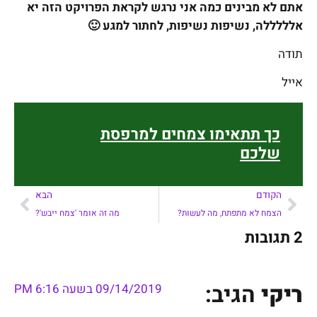
אתם לא מבינים כמה אני נרגש לקראת הפרויקט הזה יא
אלללללה, נשיפות נשיפות, לחתור למגע 🙂
תודה
אייל
כך תתאימו צמחים למרפסת
שלכם
הקודם
הבא
הצמח לא מתפתח, מה לעשות?
מה זה אומר 'צמח ייבש'?
2 תגובות
ריקי
הגיב:
09/14/2019 בשעה 6:16 PM