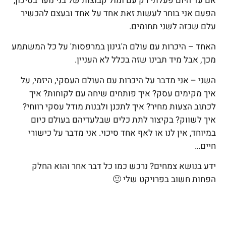
אם עד היום פעלתי רק עם ומול קבוצות של בני נוער בסיכון,
הפעם אני בוחר לעשות זאת אחד על אחד ובעצם להכשיר
עלם שכזה לשני תחומים.
האחד – היכרות עם עולם ה'גינון במרפסות' על כל המשתמע
מכך, אבל מיד תבינו שזה בכלל לא העניין.
השני – אני מדבר על היכרות עם העולם העסקי, היזמי, על
איך מקימים עסק? איך פותחים שיחה עם לקוחות? איך
לכתוב הצעות מחיר? איך לתכנן ולבנות מודל עסקי רווחי?
איך לשווק? בקיצור לתת כלים שבלעדיהם בעולם כיום
במיוחד, אין לנו או לאף אחד סיכוי. אני מדבר על כישורי
חיים…
ידע בנושא צמחים? נרכש כמו כל דבר אחר והוא החלק
הפחות חשוב בפרויקט שלי 🙂