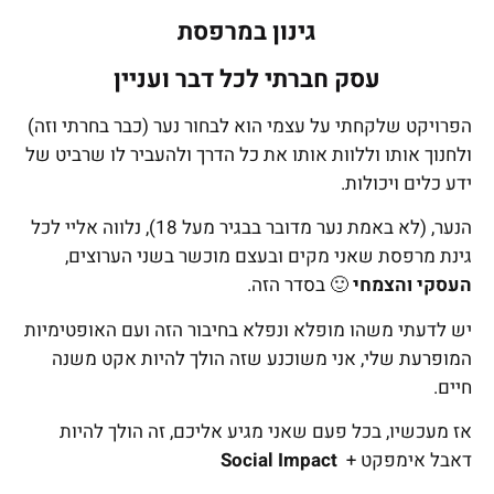
גינון במרפסת
עסק חברתי לכל דבר ועניין
הפרויקט שלקחתי על עצמי הוא לבחור נער (כבר בחרתי וזה)
ולחנוך אותו וללוות אותו את כל הדרך ולהעביר לו שרביט של
ידע כלים ויכולות.
הנער, (לא באמת נער מדובר בבגיר מעל 18), נלווה אליי לכל
גינת מרפסת שאני מקים ובעצם מוכשר בשני הערוצים,
העסקי והצמחי
🙂 בסדר הזה.
יש לדעתי משהו מופלא ונפלא בחיבור הזה ועם האופטימיות
המופרעת שלי, אני משוכנע שזה הולך להיות אקט משנה
חיים.
אז מעכשיו, בכל פעם שאני מגיע אליכם, זה הולך להיות
דאבל אימפקט +
Social Impact