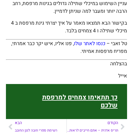
עניין השימוש במיכלי שתילה גדולים בגינות מרפסת, רחב
הרבה יותר ומעבר למה שניתן לדמיין.
בקישור הבא תמצאו מאמר על איך יצרתי גינת מרפסת ב 4
מיכלי שתילה ו 4 צמחים בלבד.
טל זאבי –
כנסו לאתר שלו
, פנו אליו, איש יקר כבר אמרתי,
מפריח מרפסות אמיתי.
בהצלחה
אייל
כך תתאימו צמחים למרפסת
שלכם
הקודם
הבא
תריס אדנית – אתם חייבים לראות את הפריט המשמח הזה –
רשימת ספרי חובה לגנן החובב