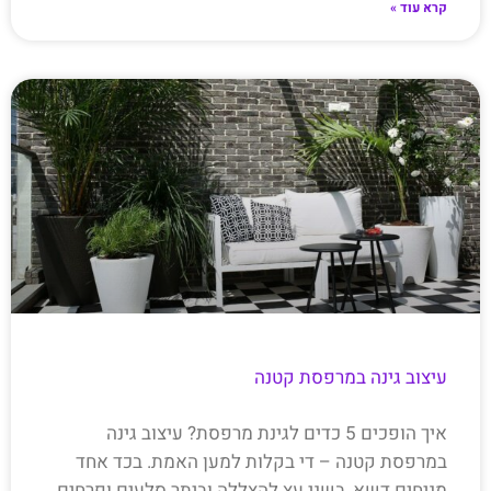
קרא עוד »
עיצוב גינה במרפסת קטנה
איך הופכים 5 כדים לגינת מרפסת? עיצוב גינה
במרפסת קטנה – די בקלות למען האמת. בכד אחד
מניחים דשא, בשני עץ להצללה וביתר סלעים ופרחים