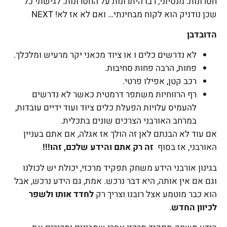
חסרונות. מנסיוני, רבו היתרונות על החסרונות. לגישתי כל
שכן נודניק הוא לקוח מבחינתי… ואם לא אז לא! NEXT
הדובדבן
לא נדרשים כלים ו או ציוד מכאני יקר מרעיש ומלכלך.
פחות, הרבה פחות סחיבות.
רכב קטן, אפילו פרטי.
רף הרווחיות משתפר דרמטית כאשר לא נדרשים
להעמיס עלויות הפעלת כלים ציוד ועוד ידיים עובדות,
במרחב האורבני הצרכים שונים בתכלית.
אם עוד לא הבנתם לאן זה הולך אז אגלה, אם אתם בעניין
האורבני, אז בסוף
זה רק אתם והידע שלכם, זהו!!!
בגינון אורבני הידע משחק תפקיד מרכזי, יכולת יש לכולנו
וגם אם אין אותה, היא דבר נרכש. אמת, גם הידע נרכש, אבל
הוא כבר מוטמע אצל רובנו וצריך רק
לחדד אותו ולשפר
לכיוון החדש
.