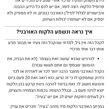
הידע משחק תפקיד מרכזי אחרי שמבינים ומכירים את
פרופיל הלקוח. רוצה לומר, אם יש לכם כל הידע, ההבנה
והכישורים לצלול לנדל"ן האורבני כגננים, זה לא מספיק ולא
יספיק אם לא ישתפרו יכולות השיווק.
איך נראה ונשמע הלקוח האורבני?
לקהל הזה אין גיל, למדתי שהקהל הזה צעיר או מבוגר מניע
אותו דבר אחד מרכזי:
להרגיש שהוא 'עושה זאת בעצמו'. (לא את הבניה, את
ההמשך שבסוף גם אתם תעשו עבורו)
הקהל האורבני מחובר הרבה יותר לכד או לאדנית או לכד
הירוק שתספקו לו כי זה נגיש, הוא רואה זאת 20 פעם ביום
והנושא חשוב לו. זאת בניגוד להרבה גינות קרקע בהן הלקוח
יוצא לגינה פעם ב… ובגלל ההצפה בכמות הצמחיה והעצים,
רק לעתים רחוקות ישים לב אם יש "בעיה".
במרחב האורבני הלקוח מיד מזהה "בעיה". זוכרים את עניין