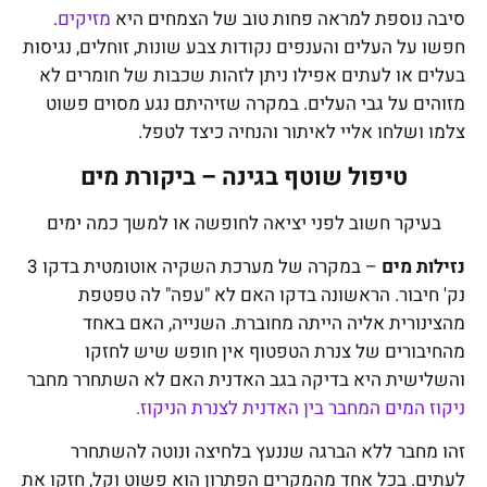
סיבה נוספת למראה פחות טוב של הצמחים היא
מזיקים
.
חפשו על העלים והענפים נקודות צבע שונות, זוחלים, נגיסות
בעלים או לעתים אפילו ניתן לזהות שכבות של חומרים לא
מזוהים על גבי העלים. במקרה שזיהיתם נגע מסוים פשוט
צלמו ושלחו אליי לאיתור והנחיה כיצד לטפל.
טיפול שוטף בגינה – ביקורת מים
בעיקר חשוב לפני יציאה לחופשה או למשך כמה ימים
נזילות מים
– במקרה של מערכת השקיה אוטומטית בדקו 3
נק' חיבור. הראשונה בדקו האם לא "עפה" לה טפטפת
מהצינורית אליה הייתה מחוברת. השנייה, האם באחד
מהחיבורים של צנרת הטפטוף אין חופש שיש לחזקו
והשלישית היא בדיקה בגב האדנית האם לא השתחרר מחבר
ניקוז המים המחבר בין האדנית לצנרת הניקוז.
זהו מחבר ללא הברגה שננעץ בלחיצה ונוטה להשתחרר
לעתים. בכל אחד מהמקרים הפתרון הוא פשוט וקל, חזקו את