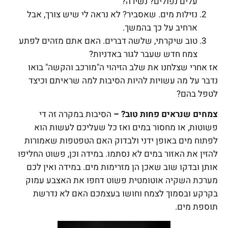
עלים נפולים? נשירה?
נזילות מים. שאסביר? לא נראה לי שיש צורך, אבל
ארחיב על כך בהמשך.
טוב שיקרתי, שלשה דברים. האם אתם מזהים לפתע
צמח חדש שעבר לגור באדניות?
אז אחרי שצלחנו את שלב הזיהוי ה"מורכב והקשה" בואו
נדבר על מה עשויות להיות הסיבות למה שראיתם וכיצד
לטפל בהם?
צמחים שנראים פחות טוב? –
הסיבות במקרה זה די
פשוטות, או מחסור במים ואז כל שעליכם לעשות הוא
לפתוח מים באופן ידני ולבדוק האם הטפטפות שאמורות
להזין את האזור במים לא נסתמו. במידה וכן, פשוט החליפו
אותן ובדקו שוב שאכן הן מזרימות מים. במידה ואין לכם
מערכת השקיה אוטומטית פשוט דחפו את האצבע עמוק
בקרקע ובסמוך לצמח וחושו בעצמכם האם לא נדרשת
תוספת מים.