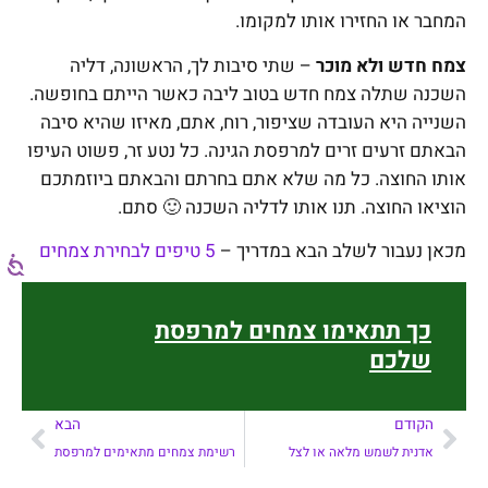
המחבר או החזירו אותו למקומו.
צמח חדש ולא מוכר
– שתי סיבות לך, הראשונה, דליה
השכנה שתלה צמח חדש בטוב ליבה כאשר הייתם בחופשה.
השנייה היא העובדה שציפור, רוח, אתם, מאיזו שהיא סיבה
הבאתם זרעים זרים למרפסת הגינה. כל נטע זר, פשוט העיפו
אותו החוצה. כל מה שלא אתם בחרתם והבאתם ביוזמתכם
הוציאו החוצה. תנו אותו לדליה השכנה 🙂 סתם.
מכאן נעבור לשלב הבא במדריך –
5 טיפים לבחירת צמחים
כך תתאימו צמחים למרפסת
שלכם
הקודם
הבא
אדנית לשמש מלאה או לצל
רשימת צמחים מתאימים למרפסת