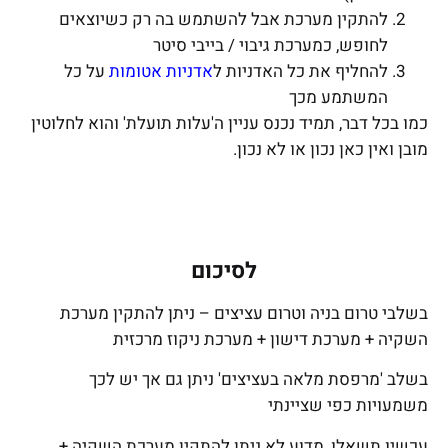
להתקין מערכת אבל להשתמש בה רק כשיוצאים
לחופש, כמערכת גיבוי / בייבי סיטר
להחליף את כל האדניות ל
אדניות אטומות
על כל
המשתמע מכך
כמו בכל דבר, תמיד נכנס עניין ה'עלות תועלת' והוא לחלוטין
מובן ואין כאן נכון או לא נכון.
לסיכום
בשלבי טרום בניה וטרום עציצים – ניתן להתקין מערכת
השקיה + מערכת דישון + מערכת ניקוז מרכזית
בשלב 'מרפסת מלאה בעציצים' ניתן גם אך יש לכך
משמעויות כפי שציינתי
עכשיו תשאלו, מדוע לא ניתן להתקין מערכת השקיה +