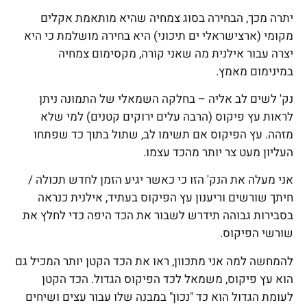
יתרה מכך, הבחירה בסוג צמחיה שהיא מותאמת אקלים
מקומי (ארצישראלי ים תיכוני) היא בחירה מושלמת כי היא
יצרה עבור אילנית מה שאני קורה, מקסימום צמחיה
במינימום מאמץ.
נק' לשים לב אליה – בחלקה השמאלי של התמונה ניתן
לראות עץ פיקוס (הרבה עלים ירוקים קטנים) למי שלא
מזהה. עץ הפיקוס אם תשימו לב, שתול בתוך כד שפתחו
העליון מעט צר יותר מהכד עצמו.
אני מעלה את הנק' הזו כי כאשר יגיע הזמן לחדש תכולה /
חיתך שורשים וריענון עץ הפיקוס בעתיד, אילנית כנראה
בסבירות גבוהה תידרש לשבור את הכד היפה כדי לחלץ את
שורשי הפיקוס.
להמחשה למה אני מתכוון, ראו את הכד הקטן יותר המכיל גם
הוא עץ פיקוס, משמאל לכד הפיקוס הגדול. הכד הקטן
לעומת הגדול הוא כד "נכון" במבנה שלו עבור עצים ושיחים