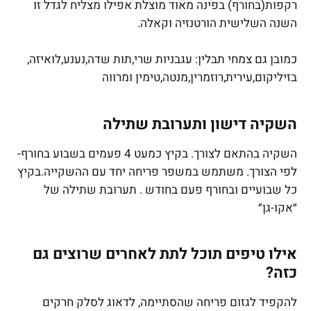
רקפות(בחורף) בפינה מאוד מוצלת אפילו מצליח לגדל זו
השנה השלישית הורטנזיה וקאלה.
כמובן גם צמחי תבלין: עגבניות שרי,תות שדה,נענע,לואיזה,
בזיליקום,עירית,רוזמרין,מנטה,טימין ומרווה
השקיה דישון ותערובת שתילה
השקיה בהתאם לצורך. בקיץ כמעט 4 פעמים בשבוע בחורף-
לפי הצורך. משתמש במשפר פריחה יחד עם ההשקייה.בקיץ
כל שבועיים ובחורף פעם בחודש . תערובת שתילה של
״אקו-גן״
אילו טיפים תוכל לתת לאחרים שרוצים גם
כזה?
להקפיד לגזום פריחה שהסתיימה, לדאוג לסלק חרקים