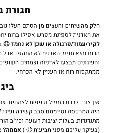
חגורת ב
חלק מהשיחים והעצים מן הסתם העלו גובה 
את האדנית לספינת מפרש אפילו ברוח יחס
לקיר/עמוד/פרגולה או שכן לא נחמד 🙂
ב
הרוח והיא תגיע, האדנית לא תתהפך אבל 
והעיגונים תבצעו לאדניות וצמחים חשופים 
ממתקפות רוח אז העניין לא הכרחי.
ביגו
אין צורך לרכוש מעיל וכפפות לצמחים. שו
היה המרפסת וסיימתם סבב קשירה ועיגון?
מתנדנדות, בעלות יציבות רעועה וכיו"ב הור
(בעיקר עליכם מפני תביעות 🙂 )
אממה?
אם