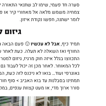
סערה חד פעמי, שימו לב שתנאי התאורה 
צמחיה משמש מלאה אל מאחורי קיר או פרג
לומר ישתנה, חפשו נקודת איזון.
גיזום 
תמיד כיף,
אבל לא עכשיו
החורף ואז השאלה לא תעלה. כעת לאחר ש
התכווצו בגלל איזה חוק מרגיז, גיזום למט
לכל המאוחר. לאחר מכן זה יכול לעבוד גם 
גאוגרפי ועוד… בואו לא ניכנס לזה כעת, ה
תמתינו בסבלנות עד בוא האביב > סוף חורף
סורר ארוך מדי, או מעט קצוות ענפים, במק