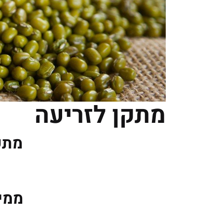
מתקן לזריעה
מתק
ממיי