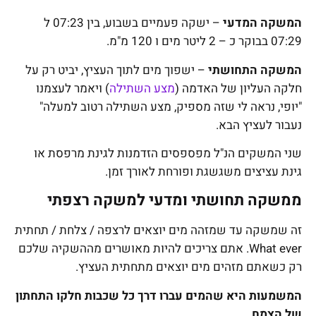
המשקה המדעי
– ישקה פעמיים בשבוע, בין 07:23 ל
07:29 בבוקר כ – 2 ליטר מים ו 120 מ"מ.
המשקה התחושתי
– ישפוך מים לתוך העציץ, יביט רק על
חלקה העליון של האדמה (
מצע השתילה
) ויאמר לעצמנו
"יופי, נראה לי שזה מספיק, מצע השתילה רטוב למעלה"
נעבור לעציץ הבא.
שני המשקים הנ"ל מפספסים הזדמנות לגינת מרפסת או
גינת עציצים
משגשגת ופורחת לאורך זמן.
ממשקה תחושתי ומדעי למשקה רצפתי
זה שמשקה עד שמזהה מים יוצאים לרצפה / צלחת / תחתית
What ever. אתם צריכים להיות מאושרים מההשקיה שלכם
רק כשאתם מזהים מים יוצאים מתחתית העציץ.
המשמעות היא שהמים עברו דרך כל שכבות חלקו התחתון
של הצמח
.