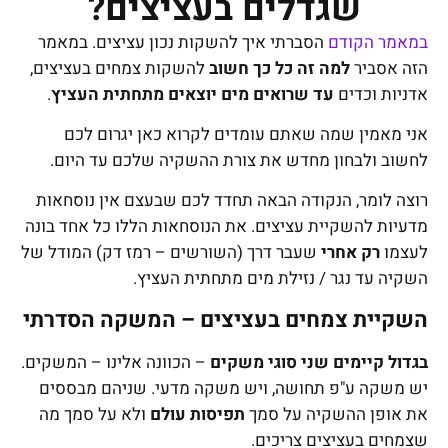
שגדלים בעציצים?
במאמר הקודם
הסברתי איך להשקות נכון עציצים. במאמר
הזה אסביר
למה זה כל כך חשוב
להשקות צמחים בעציצים,
אדניות וכדים
עד שרואים מים יוצאים מתחתית העציץ
.
אני מאמין שמה שאתם עומדים לקרוא כאן יגרום לכם
לחשוב ולבחון מחדש את צורת ההשקיה שלכם עד היום.
רוצה לומר, הנקודה הבאה תחדד לכם שבעצם אין נוסחאות
מדעיות להשקיית עציצים. את הנוסחאות הללו כל אחד בונה
לעצמו
רק אחרי
שעבר דרך (השורשים – רמז דק) המודל של
השקיה עד נגר / נזילת מים מתחתית העציץ.
השקיית צמחים בעציצים – המשקה הסדרתי
בגדול קיימים שני סוגי משקים
– הכוונה אלינו – המשקים.
יש משקה ע"פ תחושה, ויש משקה מדעי. שניהם מבססים
את אופן ההשקיה על סמך
תפיסות עולם
ולא על סמך מה
שצמחים בעציצים צריכים.