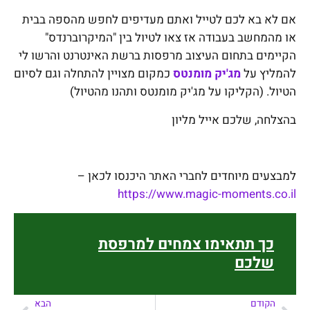
אם לא בא לכם לטייל ואתם מעדיפים לחפש מהספה בבית
או מהמחשב בעבודה אז צאו לטיול בין "המיקרוברנדס"
הקיימים בתחום העיצוב מרפסות ברשת האינטרנט והרשו לי
להמליץ על
מג'יק מומנטס
כמקום מצויין להתחלה וגם לסיום
הטיול. (הקליקו על מג'יק מומנטס ותהנו מהטיול)
בהצלחה, שלכם אייל מליון
למבצעים מיוחדים לחברי האתר היכנסו לכאן –
https://www.magic-moments.co.il
כך תתאימו צמחים למרפסת
שלכם
הקודם
הבא