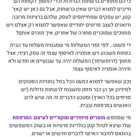
כי הם מתחרים ברשתות הגדולות וכדי למשוך לקוחות הם
חייבים למצוא דברים שאין ברשתות, אבל גם כאן יש קאץ'
קטן, יש עסקים שמתייחסים לעסק שלהם ברצינות מרובה
ודואגים לעצב פריטים יחודיים שאפשר למצוא רק אצלם ויש
מתווכים שמוכרים סחורה של אחרים, איך מזהים אותם?
די פשוט… לפי זמני המשלוח! מי שמבטיח משלוח עד הבית
בפחות משבוע ויש אופציה לאיסוף עצמי זה עסק רציני, אצל
מתווך (דרופשיפר) המשלוח יהיה עד שבועיים או חודש ולא
תיהיה אופציה לאיסוף עצמי.
נכון שאפשר למצוא כמעט הכל בזול בחנויות הסטוקים
למיניהן אך הן כבר מזמן נחשבות לרשתות גדולות (יש
סניפים בכל הארץ) ומטבע הדברים זה מה שיש לרוב
האנשים במרפסת ובבית.
מי שמחפש
מוצרים מיוחדים ומקוריים
לעיצוב המרפסת
שלו שיצא לטיול קטן בגלריות פרטיות או בשוק הפשפשים
בהתאם לחיבור האישי לדברים חדשים או ישנים.