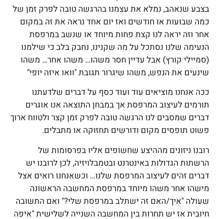
בצבע שנאהב, נמלא את עצמנו בהרגשה טובה לפרק זמן של
כמה שבועות או חודשים ואז יום אחד נראה את זה במקום
אחר וזה יראה לנו קצת פחות מיוחד או שנשב במרפסת
הנעימה שלנו נסתכל על מה שקנינו, נחבק בלב כי שילמנו
(סמיילי קורץ) אבל עדיין חסר משהו… משהו אחר… משהו
שינעים את הנפש, משהו שיגרור תגובת "וואו איזה יופי"
ככה אנחנו מוציאים עוד ועוד כסף על דברים שלדעתנו
תורמים לעיצוב המרפסת אך במבחן התוצאה אנו אוגרים
דברים שמסבים לנו הרגשה טובה לפרק זמן קצר ולטווח ארוך
פשוט תופסים מקום ודורשים תחזוקה או מתבלים.
רובנו ניזונים מההיצע שחשופים אליו בפרסומות של
הרשתות הגדולות באינטרנט ובטמבלויזיה, לכן לרובנו יש
דברים זהים לעיצוב המרפסת שלנו… וכשאנחנו רואים אצל
מישהו אחר משהו מיוחד במרפסת המחשבה הראשונה
שעולה "איך/האם זה ישתלב במרפסת שלי?" ואם התשובה
חיובית אז יש תחרות בין המחשבה השנייה לשלישית "איפה