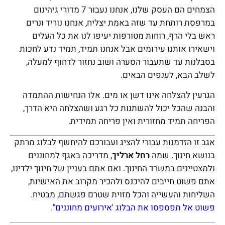
הצמחים הם העסק שלנו, אנחנו נעבור 7 מדורי גיהינום
במרפסת רותחת עד שזה באמת יצליח, אנחנו נוריד ונרים
ראש בלי הרף, רוחות מטורפות יעיפו לנו את כל העלים
וישאירו אותנו עירומים אבל אנחנו תמיד, תמיד נדע לחכות
בסבלנות עד שתעבור הסערה ושוב נחזור לדחוף למעלה,
לשלב הבא, לענפים הבאים.
הגרעין להצלחה אינו דשן או מים. אלו הנחישות ההתמדה
והבנה שהכל יכול להשתנות כל רגע ושהצלחה היא הדרך,
הפריחה תמיד מחזורית ואין פריחה תמידית.
אגב זו הזדמנות עבורי להציג ועבורכם להיחשף לבלוג מרתק
בנושא חינוך. שמה
רחל ארליך
, מדריכה באגף למחוננים
ולמצטיינים במשרד החינוך. ואם אתם בעניין של חינוך ילדינו,
אתם פשוט חייבים להיכנס ולהכיר מקרוב את האישיות,
השליחות והעשייה והכל מזוית שטרם פגשתם, מבטיח.
פשוט אל תפספסו את הבלוג 'אירועים מחוננים".