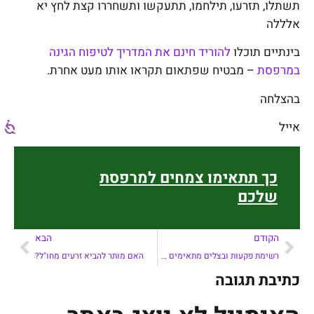
תשתלו, תזרעו, תילחמו, תתעקשו ותשחררו קצת לחץ יא
אלללה
בינתיים תוכלו
להוריד חינם את המדריך לטיפוח הגינה
במרפסת
– מבטיח שפתאום תקראו אותו מעט אחרת.
בהצלחה
אייל
כך תתאימו צמחים למרפסת
שלכם
הקודם
הבא
רשימת פקעות ובצלים מתאימים למרפסת
האם מותר להביא זרעים מחו"ל?
כתיבת תגובה