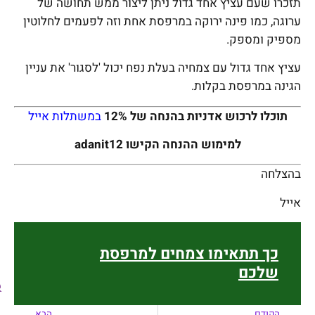
תזכרו שעם עציץ אחד גדול ניתן ליצור ממש תחושה של
ערוגה, כמו פינה ירוקה במרפסת אחת וזה לפעמים לחלוטין
מספיק ומספק.
עציץ אחד גדול עם צמחיה בעלת נפח יכול 'לסגור' את עניין
הגינה במרפסת בקלות.
תוכלו לרכוש אדניות בהנחה של 12%
במשתלות אייל
למימוש ההנחה הקישו adanit12
בהצלחה
אייל
כך תתאימו צמחים למרפסת
שלכם
הקודם
הבא