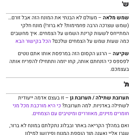
ש'
שמש מלאה
– מעולם לא הבנתי את המונח הזה אבל זורם…
(שמש שצרכה הרבה פחמימות? לא ברור!) מונח חלקי
המתייחס לשעות קרינת השמש על הצמחים. איך מחשבים
כמה שעות שמש על הצמחים שלכם?
הכל בקישור הבא
שקיעה
– הרגע הקסום הזה במרפסת אותו אתם נוטים
לפספס כי הזנחתם אותה, קחו יזמה ותתחילו להפריח אותה
בעצמכם.
ת'
תערובת שתילה / תערובת גן
– זו בעצם אדמה ייעודית
לשתילה באדניות. למה תערובת?
כי היא מורכבת מכל מני
חומרים מזינים, מאווררים ומיטיבים עם הצמחים
.
ואם במהלך הקריאה באתר ובבלוג נתקלתם במונח לא ברור,
שגרו אליי ואענה תוך הוספת המנוח ופירושו למילון