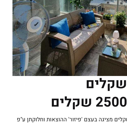
רת לעניין העלויות. מרפסת ב 2,500 שקלים מציגה בעצם 'פיזור' ההוצאות וחלוקתן ע"פ