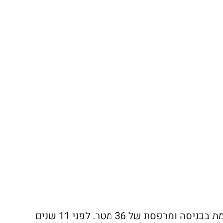
לא. גרתי בדירת פטיו עם חצר גדולה ומהממת בכניסה ומרפסת של 36 מטר. לפני 11 שנים