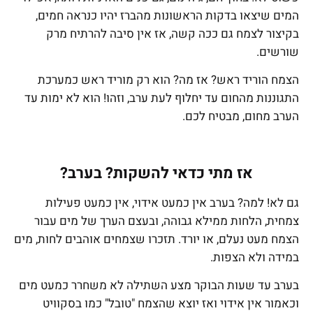
המים שיצאו בדקות הראשונות מהברז יהיו כנראה חמים,
בקיצור לצמח גם ככה קשה, אז אין סיבה להרתיח מרק
שורשים.
הצמח הוריד ראש? אז מה? הוא רק מוריד ראש כמערכת
התגוננות מהחום עד יחלוף לעת ערב, וזהו! הוא לא ימות עד
הערב מחום, מבטיח לכם.
אז מתי כדאי להשקות? בערב?
גם לא! למה? בערב אין כמעט אידוי, אין כמעט פעילות
צמחית, הלחות ממילא גבוהה, ובעצם הערך של מים עבור
הצמח מעט נעלם, או יורד. תזכרו שצמחים אוהבים לחות, מים
במידה ולא הצפות.
בערב עד שעות הבוקר מצע השתילה לא משחרר כמעט מים
וכאמור אין אידוי ואז יוצא שהצמח "טובל" כמו בסקוויט