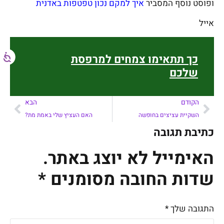
ופוסט נוסף המסביר
איך למקם נכון טפטפות באדנית
אייל
כך תתאימו צמחים למרפסת
שלכם
הקודם
הבא
השקיית עציצים בחופשה
האם העציץ שלי באמת מת?
כתיבת תגובה
האימייל לא יוצג באתר.
שדות החובה מסומנים
*
התגובה שלך
*