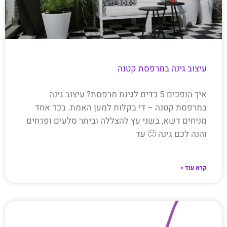
עיצוב גינה במרפסת קטנה
איך הופכים 5 כדים לגינת מרפסת? עיצוב גינה
במרפסת קטנה – די בקלות למען האמת. בכד אחד
מניחים דשא, בשני עץ להצללה וביתר סלעים ופרחים
והנה לכם גינה 🙂 עד
קרא עוד »