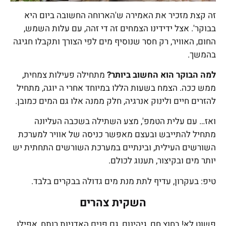
זה קצת מזכיר את האמירה ש'הארוחה החשובה ביום היא
בבוקר'. אצל ידידינו הצמחים זה די זהה, עם עלות השמש,
החום, האוויר, רק חסר שנוסיף מים לפי הצורך ותקבלו חגיגה
בהמשך.
למה הבוקר הוא החשוב ביותר?
מתחילה פעילות צמחית,
ממש ככה. הצמח בשעות הללו במיוחד אחרי ה יוגה, מתחיל
להזרים חיים ולינוק אנרגיה, חלק ממנה אלו גם המים כמובן.
ואז… עם עלית הטמפ', מצע השתילה בשכבה העליונה
מתחיל להתייבש ובעצם מאפשר כניסה של אוויר למערכת
השורשים העילית, ובינתיים במערכת השורשים התחתית יש
יותר מים ובקיצור, תענוג לכולם.
טיפ: בעקרון, עדיף לתת מנת מים גדולה בבקרים בלבד.
השקית צהרים
פשוט לא! בחוץ חם, גיהינום, גם פנים האדניות רותח, אפילו