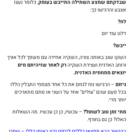
שבדקתם שמצע השתילה התייבש בעומק
, כלומר נעצו
אצבע והרגישו כך:
לח?
דלגו עוד יום
ייבש?
השקו שוב באותה צורה, השקיה אחידה עם משפך לכל אורך
ורוחב האדנית ועצירת השקיה
רק לאחר שזיהיתם מים
יוצאים מתחתית האדנית.
גיזום
– הרגישו נוח לגזום את כל אחד מצמחי התבלין הללו
בכל פעם שהם "עולים" אחד על השני או סתם מתארכים
יותר מדי.
מתי זמן טוב לשתול?
– עכשיו, כן כן עכשיו. מה השאלות
האלו? כן גם בחורף.
בקישור הבא תמצאו כללים לגיזום נכון באופן כללי – שמרו