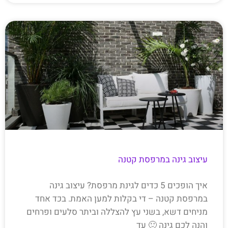
עיצוב גינה במרפסת קטנה
איך הופכים 5 כדים לגינת מרפסת? עיצוב גינה
במרפסת קטנה – די בקלות למען האמת. בכד אחד
מניחים דשא, בשני עץ להצללה וביתר סלעים ופרחים
והנה לכם גינה 🙂 עד