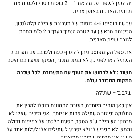
זה הזמן לשפוך פנימה את 1 – 2 כוסות הטוף ולכסות את
תחתית האדנית באופן אחיד.
עכשיו הוסיפו 4-6 כוסות של תערובת שתילה קלה (נכון,
הכינותם מראש) עד לגובה הנמוך בערך ב 2 ס"מ מתחת
לגובה שפת האדנית.
את ספל הקומפוסט ניתן להוסיף כעת ולערבב עם תערובת
השתילה או לפני כן. לא ממש משנה, העיקר שיעורבבו היטב.
חשוב :
לא לבחוש את הטוף עם התערובת, לכל שכבה
המקום המכובד שלה.
שלב ב' – שתילה
אין כאן הנחיה מיוחדת, בעזרת התמונות תוכלו להבין את
החלוקה ופיזור השתילה פחות או יותר. אני מזכיר שאלו לא
מרחקי השתילה ע"פ הספר, הפעם הלכתי על צפיפות גדולה
וממש לא מפריע לי ולא יפריע לשתילים אלו לעלות אחד על
השני, אני מבטיח שתיהנו מתוצרים.