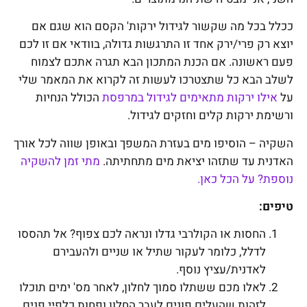
ככלל בכל מה שקשור לגידול ירקות' הקסם הוא שגם אם
יוצא רק פרי/ירק אחד זו התרגשות גדולה, בוודאי אם זו לכם
פעם ראשונה. אם הכנת המתכון הבא תגרה אתכם לצמוח
לשלב הבא כל שתצטרכו לעשות זה לקרוא את המאמר שלי
על
אילו ירקות מתאימים לגידול במרפסת
הכולל הנחיות
ורשימת ירקות קלים וחזקים לגידול.
השקיה – הוסיפו מים בעזרת המשפך ובאופן שווה לכל אורך
האדנית עד שתזהו יציאת מים מתחתיתה.
מתי זמן להשקיה
נוספת? על הכל כאן.
טיפים:
החסות או הקולרבי גדלו ונראה לכם צפוף? אל תהססו
לדלל, כלומר לעקור שתיל או שניים ולהעבירם
לאדנית/עציץ נוסף.
לאלו מכם ששתלו סמוך לחלון, לאחר מס' ימים תוכלו
לזהות שהעלים פונים לעבר החלון ופחות כלפיי פנים