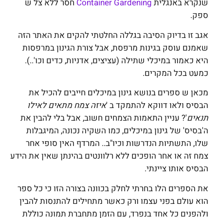
שנקרא באנגלית
Container Gardening
חסר ללא צל ש
ספק.
אגב זו בדיוק הסיבה בגללה החלטתי להקים את האתר הזה
שאמנם עוסק בגינות מרפסת, אבל צורת הגינון במרפסות
היא כאמור במיכלי שתילה (עציצים, אדניות, כדים וכו'..).
כמעט בכל המקרים.
מכאן ש ספרים בנושא גינון במיכלים חייבים להכיל את
הבסיס ולאו דווקא להתמקד ב '
איזה צמח מתאים לאילו
תנאים
'? עניין התאמות הצמחים חשוב, אבל בלי להבין את
ה'בסיס' של גינון במיכלים, כמו השקיה נכונה, המיגבלות
שלו, התשתיות הנדרשות וכיו"ב.. המרדף האין סופי אחר
צמח זה או אחר הופכים ללא רלוונטים בהינתן שאין את הידע
הבסיס אותו ציינתי.
את הספרים הלו בחרתי לחלק בכוונה בצורה הזו כי כל ספר
הוא עולם בפני עצמו ורק כאשר מתחילים להתנסות להבין
ולהפנים כל אחד בנפרד, עם הזמן מתחברת תמונה כוללת