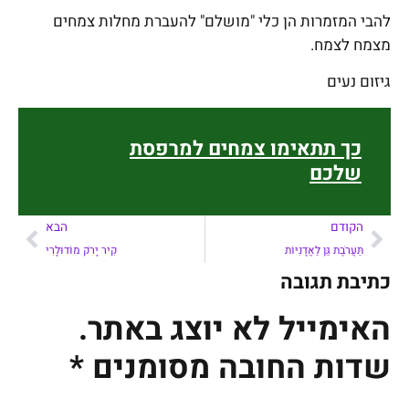
להבי המזמרות הן כלי "מושלם" להעברת מחלות צמחים
מצמח לצמח.
גיזום נעים
כך תתאימו צמחים למרפסת
שלכם
הקודם
הבא
תַּעֲרֹבֶת גַּן לַאֲדָנִיּוֹת
קִיר יָרֹק מוֹדוּלָרִי
כתיבת תגובה
האימייל לא יוצג באתר.
שדות החובה מסומנים
*