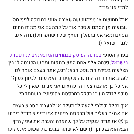
למדי אני מודה.
אבל תחושת אי נעימות שהשאירה אותי במבוכה לפני מס'
שבועות מן הסתם שפכה אור על כמה גם אני מזניח תחום
מסוים ומאז אני בתהליך מואץ של השתפרות (תודה אגב
לגב' השואלת).
בפרק הסופי
בסדנה העוסק בצמחים המתאימים למרפסות
בישראל
, פנתה אליי אחת המשתתפות וממש הכניסה לי בין
הצלעות בעזרת המשפט הבא: "רגע, אתה בעצם אומר לנו
לעזוב את הדירה החדשה שקנינו כי היא פונה לכיוון צפון?"
אני כל כך אוהבת צמחיה ופתאום אני מבינה שאין לי כל
סיכוי לגדל משהו בכלל במרפסת צפונית?" השתתקתי.
איך בכלל יכולתי להעיז להתעלם או להעביר מסר שבעצם
אם את/ה בעליה של מרפסת צפונית אז עדיף שתגדל ריהוט
גן 🙂 אז תודה ענקית על כך שהארת והערת את עיניי, הדף
הבא הוא בזכותך. (השם לא שמור במערכת, פשוט אינני זוכר