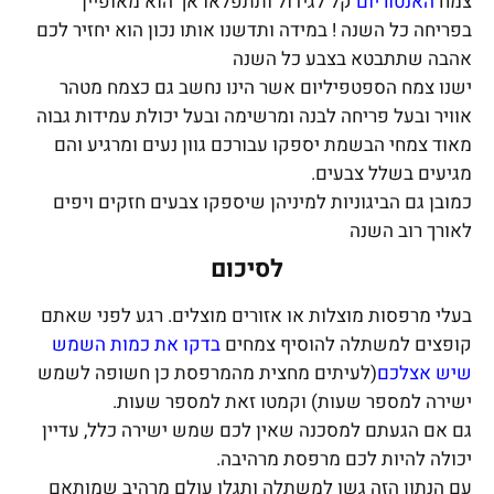
צמח
האנטוריום
קל לגידול ותתפלאו אך הוא מאופיין
בפריחה כל השנה ! במידה ותדשנו אותו נכון הוא יחזיר לכם
אהבה שתתבטא בצבע כל השנה
ישנו צמח הספטפיליום אשר הינו נחשב גם כצמח מטהר
אוויר ובעל פריחה לבנה ומרשימה ובעל יכולת עמידות גבוה
מאוד צמחי הבשמת יספקו עבורכם גוון נעים ומרגיע והם
מגיעים בשלל צבעים.
כמובן גם הביגוניות למיניהן שיספקו צבעים חזקים ויפים
לאורך רוב השנה
לסיכום
בעלי מרפסות מוצלות או אזורים מוצלים. רגע לפני שאתם
קופצים למשתלה להוסיף צמחים
בדקו את כמות השמש
שיש אצלכם
(לעיתים מחצית מהמרפסת כן חשופה לשמש
ישירה למספר שעות) וקמטו זאת למספר שעות.
גם אם הגעתם למסכנה שאין לכם שמש ישירה כלל, עדיין
יכולה להיות לכם מרפסת מרהיבה.
עם הנתון הזה גשו למשתלה ותגלו עולם מרהיב שמותאם