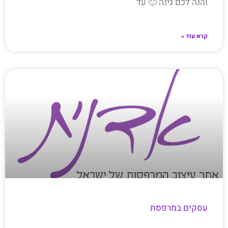
והנה לכם גינה 🙂 עד
קרא עוד »
עסקים במרפסת