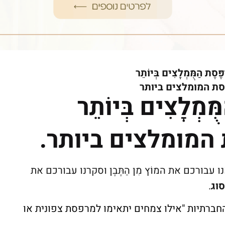
ֶּסֶת הַמֻּמְלָצִים בְּיוֹתֵר
מֻּמְלָצִים בְּיוֹתֵר
עבורכם את המוֹץ מִן הַתֶּבֶן וסקרנו עבורכם את
וג
.
רתיות "אילו צמחים יתאימו למרפסת צפונית או