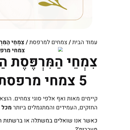
עמוד הבית
/
צמחים למרפסת
/ צִמְחֵי הַמִּרְפ
צִמְחֵי הַמִּרְפֶּסֶת הַ
5 צמחי מרפסת המומלצים ביותר.
קיימים מאות ואף אלפי סוגי צמחים. הוצאנו 
החזקים, העמידים והמתגמלים ביותר
מכל ס
כאשר אנו שואלים במשתלה או ברשתות החב
מערבית'?