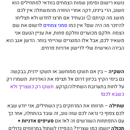
נושא רישום וסימון שמות הצמחים בוודאי למתחילים הוא
חשוב, הרי בינינו, דקה אחרי החזרה מהמשתלה אין לכם
מושג מה קניתם 🙂 ובעתיד אם תרצו לחדש ולא תצליחו
להיזכר מה היה שם? אין כמו
סמני צמחים
לרשום את שם
הצמח. חלקם מכוערים וחלקם פחות, את עניין הטעם אני
משאיר לכם, אבל אלו המוצרים שהייתי בוחר. הדשן אגב הוא
הבירה האישית שלי לדישון אדניות פרחים.
השקיה
– בין אם תשקו ממוחשב או תשקו ידנית, בבקשה
גם בימי הקיץ בכיוון דרום אל תציפו את האדניות. תשמרו רק
על לחות בתערובת השתילה/קרקע.
תשקו רק כשצריך ולא
כשבא לכם!
שתילה
– תרווחו את המרחקים בין השתילים, אני יודע שבא
לכם צפוף כי נראה לכם שזה טוב, זה עובד בהתחלה, אחר כך
עם התפתחות השורשים זה לא! אם
סעיפים אדניות +
תכולה
יושמו כמו שצריך? הקפידו לשתול במרווחים גדולים