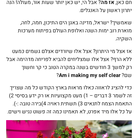
חם כאן,
אז מה
? אבל הי, יש כאן יותר שעות אור, מעולה! הנה
יתרון ראשון על האנגלים.
שאמשיך? ישראל, מדינה באגן הים התיכון, חמה, לחה,
מוארת רוב ימות השנה ואלופת העולם בפיתוח מערכות
השקיה.
אז אצל מי היתרון? אצל אלו שיורדים אצלם גשמים כמעט
ללא הרף? אצל אלו שמצליחים להביא לפריחה מדהימה אבל
רק למשך 3 חודשים בשנה במקרה הטוב כי קר וחשוך
שם?
Am i making my self clear
?
כדי להציג לראווה כאלו מראות בארץ הקודש כל מה שצריך
זה לשמר 3 דברים – 1) מעט מקצועיות או רק ידע בסיסי 2)
התאמת הצמח לתנאים 3) תשתית ראויה 4)בירה טובה :-).
על כל אלו מיד אפרט, לא תאמינו כמה זה פשוט נגיש וישים.