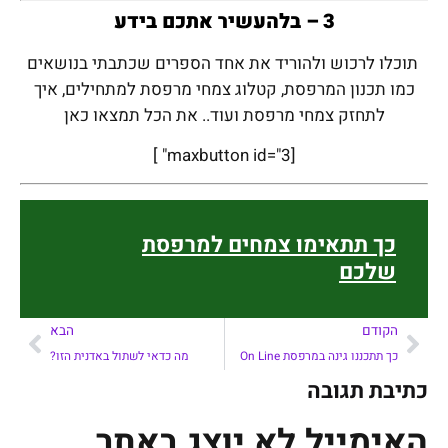
3 – בלהעשיר אתכם בידע
תוכלו לרכוש ולהוריד את אחד הספרים שכתבתי בנושאים
כמו תכנון המרפסת, קטלוג צמחי מרפסת למתחילים, איך
לתחזק צמחי מרפסת ועוד.. את הכל תמצאו כאן
[maxbutton id="3" ]
כך תתאימו צמחים למרפסת
שלכם
הקודם
הבא
כך תתכננו גינה במרפסת On Line
מה כדאי לשתול באדנית הזו?
כתיבת תגובה
האימייל לא יוצג באתר.