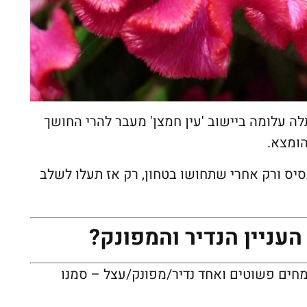
ה עלומה ביישוב 'עין חמצן' מעבר להרי החושך
הומצא.
יס ורק אחרי שתחושו בטחון, רק אז תעלו לשלב
העניין הנדיר והמפונק?
 אחד ל שלוש. הווה אומר, תגדלו 3 צמחים פשוטים ואחד נדיר/מפונק/עצל – סמנו