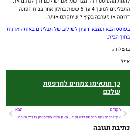
להנות מהפוסט הזה. מצד שני, אם יש לכם דרך למקם את
התבלינים למשך 4 עד 5 שעות בחלון אחר בבית הפונה
דרומה או מערבה בקיץ ? שיחקתם אותה.
בפוסט הבא תמצאו רעיון לשילוב של תבלינים באותה אדנית
בתוך הבית.
בהצלחה,
אייל
כך תתאימו צמחים למרפסת
שלכם
הקודם
הבא
איך להקים גינת מרפסת ללא נקודת מים?
האם עציץ הפלסטיק בו גדל הצמח במשתלה מתאים להמשך גידול בבית?
כתיבת תגובה