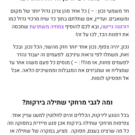
חד משמעי נכון : – ) כל אחד מהן צרכן גדול יותר של מקום
ומשאבים. ועדיין, אם שתלתם בתוך כד שיח מרכזי גדול כמו
דורנטה גיישה
, ובא לכם להוסיף
צמחיה משתרעת
שתכסה
את דפנות הכד, לכו על זה!
נכון, יהיה צפוף, נכון אחד יותר חזק מהשני, הכל נכון. ובכל
זאת, תשתלו לפי נראות עיניכם. לפעמים זה יעבוד נהדר
לפעמים פחות, אז מה?! : – ) מנסים כל פעם משהו אחר עד
שמצליח או שמבינים את המגבלות וממשיכים הלאה. אבל
אל תפסיקו לנסות.
ומה לגבי מרחקי שתילה בירקות?
בכל הנוגע לירקות, הכללים זהים לחלוטין למעט עניין אחד.
צפיפות מרחקי שתילה בירקות אכן פגע מיידית בתפוקה וזה
כל מה שרצינו בעצם, תפוקה. מציע, במקרה של שתילה או