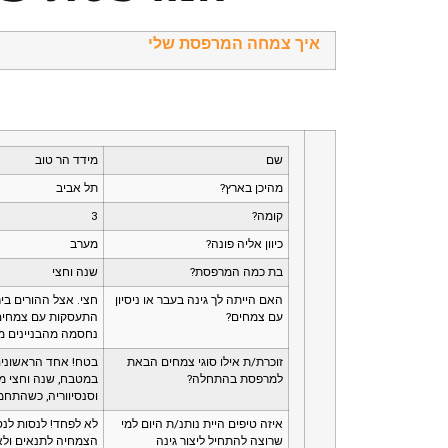
איך צמחה המרפסת שלי
שם
מידד הר טוב
מהיכן בארץ?
תל אביב
קומה?
3
כיוון אליה פונה?
מערב
בת כמה המרפסת?
שנה וחצי
האם הייתה לך גינה בעבר או ניסיון
חצי. אצל ההורים ביר
עם צמחים?
התעסקות עם צמחים, 
נחסמה מהבניינים ממ
זוכרת/ת אילו סוגי צמחים הבאת
בטח! אחד הראשונים 
למרפסת בהתחלה?
במטבח, שנה וחצי מא
וסנסיווריה, כשהתח
איזה טיפים היית נותנ/ת היום למי
לא לפחד! לנסות לנס
שרוצה להתחיל ליצור גינה
הצמחיה לתנאים ולא