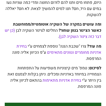
היום, פתחו מים ותנו להם לזרום החוצה ומדי כמה שניות געו
במים עם היד, חם? תנו למים להמשיך לצאת. לא חם? יאללה
להשקות.
ומה עושים במקרה של השקיה אוטומטית/ממוחשבת
כאשר הצינור בגוון שחור?
החליםו לצינור השקיה לבן
(כן יש
דבר כזה צינור השקיה לבן)
.
מה עוד?
צרו "שכבת הגנה" נוספת לצמחים ע"י
בחירת
אדניות מחומרים וגוונים מתאימים
ע"פ הכיוון אליה פונה
המרפסת.
לסיכום:
טמפ' מים קיצוניות משפיעות על התפתחות
הצמחייה במיוחד באדניות ומכלים. ניתן בקלות לצמצם זאת
בין היתר ע"י
בחירת אדניות מתאימות
בהתאם לכיוון אליה
פונה המרפסת.