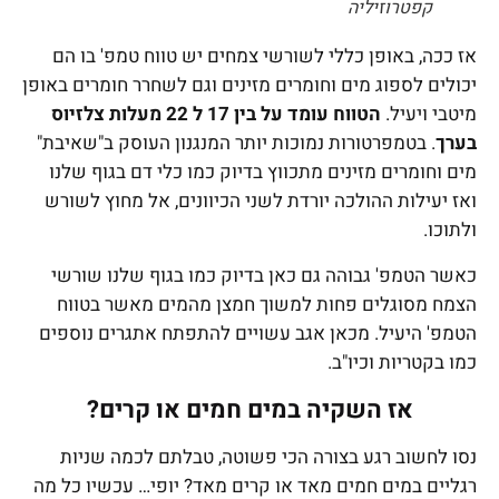
קפטרוזיליה
אז ככה, באופן כללי לשורשי צמחים יש טווח טמפ' בו הם
יכולים לספוג מים וחומרים מזינים וגם לשחרר חומרים באופן
מיטבי ויעיל.
הטווח עומד על בין 17 ל 22 מעלות צלזיוס
בערך
. בטמפרטורות נמוכות יותר המנגנון העוסק ב"שאיבת"
מים וחומרים מזינים מתכווץ בדיוק כמו כלי דם בגוף שלנו
ואז יעילות ההולכה יורדת לשני הכיוונים, אל מחוץ לשורש
ולתוכו.
כאשר הטמפ' גבוהה גם כאן בדיוק כמו בגוף שלנו שורשי
הצמח מסוגלים פחות למשוך חמצן מהמים מאשר בטווח
הטמפ' היעיל. מכאן אגב עשויים להתפתח אתגרים נוספים
כמו בקטריות וכיו"ב.
אז השקיה במים חמים או קרים?
נסו לחשוב רגע בצורה הכי פשוטה, טבלתם לכמה שניות
רגליים במים חמים מאד או קרים מאד? יופי… עכשיו כל מה