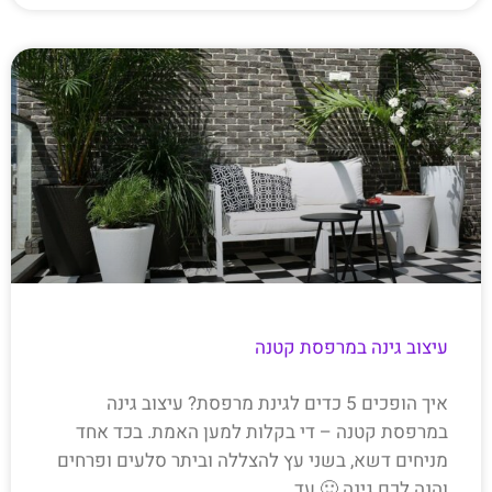
עיצוב גינה במרפסת קטנה
איך הופכים 5 כדים לגינת מרפסת? עיצוב גינה
במרפסת קטנה – די בקלות למען האמת. בכד אחד
מניחים דשא, בשני עץ להצללה וביתר סלעים ופרחים
והנה לכם גינה 🙂 עד