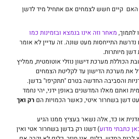
 האם קיים חשש לצמחים אם אתחיל מיד לדשן
 לתמוך,
מאחר וזה אינו בנמצא ובזמינות כמו
נדרשת התייחסות מעט שונה. זה עדיין לא אומר
שן מיותרות.
הכוללת מערכת דישון נוזלי אוטומטית, ממליץ
 את מערכת הדישון עד לקליטת הצמחים
יות והסביבה החדשה בטרם "תתקיפו" בדשן.
ת ואתם מאלו המדשנים באופן ידני, יהי נחמד
ט דשן בשחרור איטי, כאשר הכמויות הם
רק ואך
ית או כד, אלה נשאר בעציץ ממנו הגיע
כאן כתבתי מדוע
) דשנו רק בדשן בשחרור אטי ואין
לבית החדש. כלום, אני חוזר, כלום לא יקרה אם