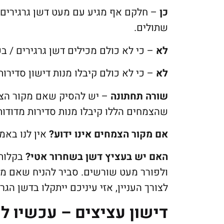
כן
– חלקם אף מגיע עם מעט דשן גרגירים,
שתולים.
לא
– כי לא כולם מכילים דשן גרגירים / בש
לא
– כי לא כולם קיבלו מנות דישון סדירות
שורה תחתונה
– יש להסיק שאם מקור הצמח
שהצמחים הללו קיבלו מנות סדירות מדודות
אם מקור הצמחים אינו ידוע?
אין לנו באמ
האם יש בעציץ דשן בשחרור אטי?
בקלות 
ולפורר מעט שורשים. סביר להניח שאם מצע
לצורך העניין, אזי עיניכם ייתקלו בדשן הגרג
דישון עציצים – עכשיו ל