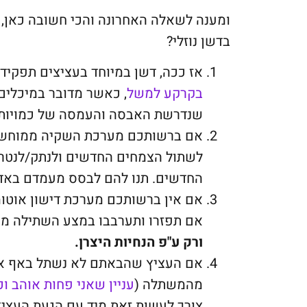
ומענה לשאלה האחרונה והכי חשובה כאן,
בדשן נוזלי?
אז ככה, דשן במיוחד בעציצים תפקידו
בקרקע למשל
, כאשר מדובר במיכלים 
שנדרשת האבסה והעמסה של כמויות ד
אם ברשותכם מערכת השקיה ממוחשבת 
לשתול הצמחים החדשים ולנתק/לנטרל
החדשים. תנו להם לבסס מעמדם באדנ
אם אין ברשותכם מערכת דישון אוטומי
אם תפזרו ותערבבו במצע השתילה מע
ורק ע"פ הנחיות היצרן.
אם העציץ שהבאתם לא נשתל באף אדנ
מהמשתלה (
עניין שאני פחות אוהב ו
צורך לעשות זאת מיד עם הגעת העציץ 