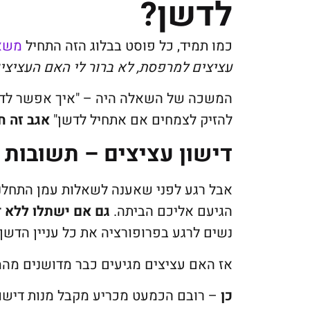
לדשן?
כמו תמיד, כל פוסט בבלוג הזה התחיל
משא
עציצים למרפסת, לא ברור לי האם העציצים
המשכה של השאלה היה – "איך אפשר לדעת
להזיק לצמחים אם אתחיל לדשן"
אגב
זה ח
דישון עציצים – תשובות 
אבל רגע לפני שאענה לשאלות עמן התחלנו,
הגיעם אליכם הביתה.
גם אם ישתלו ללא ד
נשים לרגע בפרופורציה את כל עניין הדשן 
אז האם עציצים מגיעים כבר מדושנים מהמש
כן
– רובם הכמעט מכריע מקבל מנות דישון, 