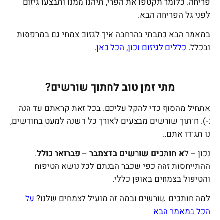
פריחה. כלומר תקטפו את הפרי, תיהנו ממנו ותבצעו גיזום
לפני גל הפריחה הבא.
במאמר הבא כתבתי בהרחבה איך לגזום צמחי גם במרפסות
ובכלל.
כללים לגיזום נכון, הכל כאן.
מתי זמן טוב לחתוך שורשים?
אתחיל מהסוף כדי להקל עליכם. בכל זאת קראתם עד הנה
:-). חיתוך שורשים מבצעים לאורך כל השנה למעט בחודשים,
נו תגידו אתם..
נכון – ל
א חותכים שורשים בדצמבר
–
פברואר כולל
.
ההתייחסות זהה כפי שכבר הבנתם לכל נושא הטיפוח
והטיפול בצמחים באופן כללי.
למה חותכים שורשים ובמה זה מועיל לצמחים שלנו?
על
הכל במאמר הבא