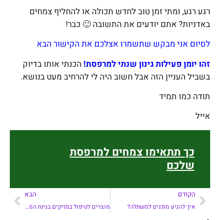
רגע רגע, ומתי זמן טוב לחדש תכולה או להחליף צמחים
באדניות? אתם יודעים את התשובה 🙂 כבר!
לסיום אני מבקש שתשמרו אצלכם את הקישור הבא
זהו יומן פעילות גינון שנתי למרפסת!
הכנתי אותו בדיוק
בשביל העניין הזה אבל חשוב היה לי להרחיב מעט בנושא.
תודה כמו תמיד
אייל
כך תתאימו צמחים למרפסת
שלכם
הקודם
הבא
איך להגיע מוכנים למשתלה?
מוצרים לטיפול במזיקים בגינת המרפסת