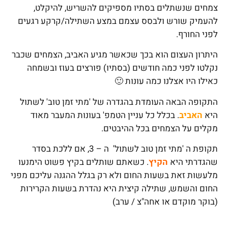
צמחים שנשתלים בסתיו מספיקים להשריש, להיקלט,
להעמיק שורש ולבסס עצמם במצע השתילה/קרקע רגעים
לפני החורף.
היתרון העצום הוא בכך שכאשר מגיע האביב, הצמחים שכבר
נקלטו לפני כמה חודשים (בסתיו) פורצים בעוז ובשמחה
כאילו היו אצלנו כמה עונות 🙂
התקופה הבאה העומדת בהגדרה של 'מתי זמן טוב' לשתול
היא
האביב
. בכלל כל עניין הטמפ' בעונות המעבר מאוד
מקלים על הצמחים בכל ההיבטים.
תקופת ה 'מתי זמן טוב לשתול' ה – 3, אם ללכת בסדר
שהגדרתי היא
הקיץ
. כשאתם שותלים בקיץ פשוט הימנעו
מלעשות זאת בשעות החום ולא רק בגלל ההגנה עליכם מפני
החום והשמש, שתילה קיצית היא נהדרת בשעות הקרירות
(בוקר מוקדם או אחה"צ / ערב)