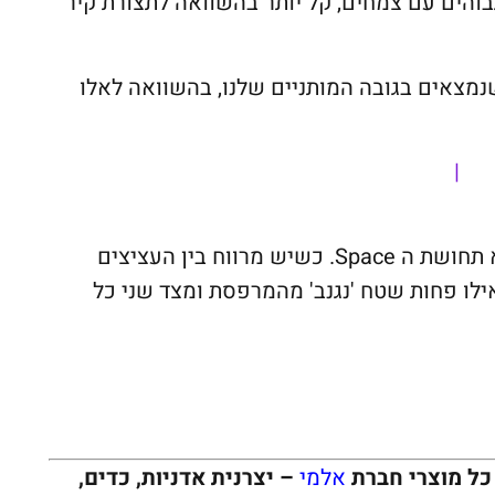
 וטיפול ב 2 עד 3 עציצים גבוהים עם צמחים, קל יותר בהשוואה לתצורת קיר
נמצאים בגובה המותניים שלנו, בהשוואה לאלו
|
נק' אחרונה שמדברת אליי באופן אישי היא תחושת ה Space. כשיש מרווח בין העציצים
ילו פחות שטח 'נגנב' מהמרפסת ומצד שני כל
כל מוצרי חברת
אלמי
– יצרנית אדניות, כדים,