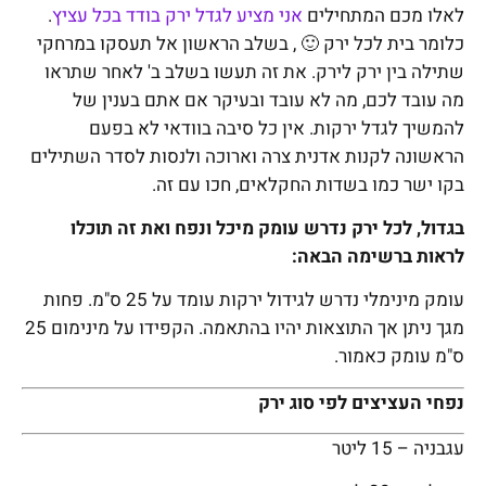
לאלו מכם המתחילים
אני מציע לגדל ירק בודד בכל עציץ
.
כלומר בית לכל ירק 🙂 , בשלב הראשון אל תעסקו במרחקי
שתילה בין ירק לירק. את זה תעשו בשלב ב' לאחר שתראו
מה עובד לכם, מה לא עובד ובעיקר אם אתם בענין של
להמשיך לגדל ירקות. אין כל סיבה בוודאי לא בפעם
הראשונה לקנות אדנית צרה וארוכה ולנסות לסדר השתילים
בקו ישר כמו בשדות החקלאים, חכו עם זה.
בגדול, לכל ירק נדרש עומק מיכל ונפח ואת זה תוכלו
לראות ברשימה הבאה:
עומק מינימלי נדרש לגידול ירקות עומד על 25 ס"מ. פחות
מגך ניתן אך התוצאות יהיו בהתאמה. הקפידו על מינימום 25
ס"מ עומק כאמור.
נפחי העציצים לפי סוג ירק
עגבניה – 15 ליטר